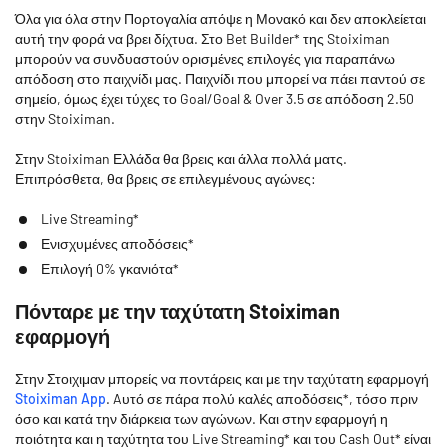
Όλα για όλα στην Πορτογαλία απόψε η Μονακό και δεν αποκλείεται
αυτή την φορά να βρει δίχτυα. Στο Bet Builder* της Stoiximan
μπορούν να συνδυαστούν ορισμένες επιλογές για παραπάνω
απόδοση στο παιχνίδι μας. Παιχνίδι που μπορεί να πάει παντού σε
σημείο, όμως έχει τύχες το Goal/Goal & Over 3.5 σε απόδοση 2.50
στην Stoiximan.
Στην Stoiximan Ελλάδα θα βρεις και άλλα πολλά ματς.
Επιπρόσθετα, θα βρεις σε επιλεγμένους αγώνες:
Live Streaming*
Ενισχυμένες αποδόσεις*
Επιλογή 0% γκανιότα*
Πόνταρε με την ταχύτατη Stoiximan
εφαρμογή
Στην Στοιχιμαν μπορείς να ποντάρεις και με την ταχύτατη εφαρμογή
Stoiximan App
. Aυτό σε πάρα πολύ καλές αποδόσεις*, τόσο πριν
όσο και κατά την διάρκεια των αγώνων. Και στην εφαρμογή η
ποιότητα και η ταχύτητα του Live Streaming* και του Cash Out* είναι