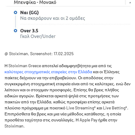
@ Stoiximan, Screenshot: 17.02.2025
Η Stoiximan Greece αποτελεί αδιαμφησβήτητα μια από τις
καλύτερες στοιχηματικές εταιρείες στην Ελλάδα
και οι Έλληνες
παίκτες δείχνουν να την επιβραβεύουν. Οι αποδόσεις στην
συγκεκριμένη στοιχηματική εταιρεία είναι από τις καλύτερες, ενώ δεν
λείπουν και οι στοιχιμαν προσφορές. Επίσης θα βρεις πλήθος
ειδικών αγορών. Βρίσκεται αρκετά ψηλά στις προτιμήσεις των
παικτών από την Ελλάδα, καθώς προσφέρει επίσης αρκετά
πλούσιο πρόγραμμα με ποιοτικό Live Streaming* και Live Betting*.
Επιπρόσθετα θα βρεις και μια νέα μέθοδος κατάθεσης, η οποία
προσθέτει ταχύτητα στις συναλλαγές. Η Apple Pay ήρθε στην
Stoiximan.