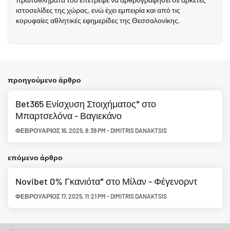
ιστοσελίδες της χώρας, ενώ έχει εμπειρία και από τις
κορυφαίες αθλητικές εφημερίδες της Θεσσαλονίκης.
προηγούμενο άρθρο
Bet365 Ενίσχυση Στοιχήματος* στο
Μπαρτσελόνα - Βαγιεκάνο
ΦΕΒΡΟΥΆΡΙΟΣ 16, 2025
,
8:39 PM
-
DIMITRIS DANAKTSIS
επόμενο άρθρο
Novibet 0% Γκανιότα* στο Μίλαν - Φέγενορντ
ΦΕΒΡΟΥΆΡΙΟΣ 17, 2025
,
11:21 PM
-
DIMITRIS DANAKTSIS