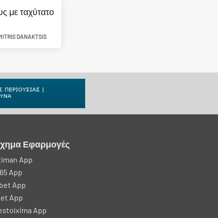
υς με ταχύτατο
MITRIS DANAKTSIS
ίχημα Εφαρμογές
ximan App
65 App
bet App
et App
stoixima App