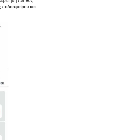
φέρει ήδη πλήθος
ες ποδοσφαίρου και