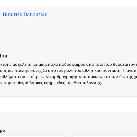
Dimitris Danaktsis
thor
τσής ασχολείται με μια μπάλα ποδοσφαίρου από τότε που θυμάται τον ε
ους ως παίκτης συνεχίζει από τον ρόλο του αθλητικού συντάκτη. Η αγάπη
ταθλήματα του επέτρεψε να αρθρογραφήσει σε αρκετές ιστοσελίδες της χ
τις κορυφαίες αθλητικές εφημερίδες της Θεσσαλονίκης.
θρο