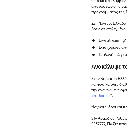
Φυσικά απολαμβάνεις
αποδόσεων στις βασι
προγράμματος της Τ
Στη Novibet Ελλάδα 
βρεις σε επιλεγμένο
Live Streaming*
Ενισχυμένες απ
Επιλογή 0% γκα
Ανακάλυψε το 
Στην Νοβιμπετ Ελλάδ
και φυσικά όλες διαθ
την ανανεωμένη εφαρ
αποδόσεις
*.
*Iσχύουν όροι και π
21+ Αρμόδιος Ρυθμι
9237777, Παίξτε υπ