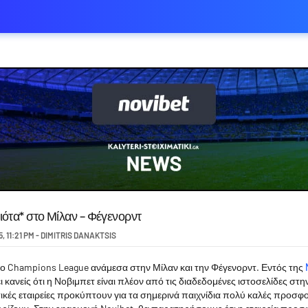
ιότα* στο Μίλαν – Φέγενορντ
5
,
11:21 PM
-
DIMITRIS DANAKTSIS
ο Champions League ανάμεσα στην Μίλαν και την Φέγενορντ. Εντός της
ι κανείς ότι η Νοβιμπετ είναι πλέον από τις διαδεδομένες ιστοσελίδες στ
τικές εταιρείες προκύπτουν για τα σημερινά παιχνίδια πολύ καλές προσφο