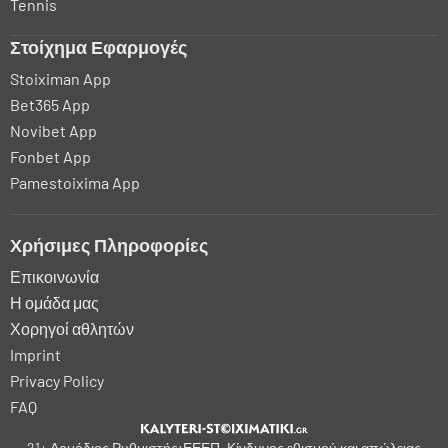
Tennis
Στοίχημα Εφαρμογές
Stoiximan App
Bet365 App
Novibet App
Fonbet App
Pamestoixima App
Χρήσιμες Πληροφορίες
Επικοινωνία
Η ομάδα μας
Χορηγοί αθλητών
Imprint
Privacy Policy
FAQ
21+ Αρμόδιος Ρυθμιστής:ΕΕΕΠ, Κίνδυνος εθισμού και απώλειας