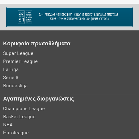
Κορυφαία πρωταθλήματα
Super League
Premier League
La Liga
Serie A
Bundesliga
Αγαπημένες διοργανώσεις
Champions League
Basket League
NBA
Εuroleague