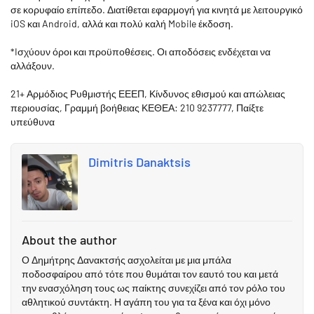
σε κορυφαίο επίπεδο. Διατίθεται εφαρμογή για κινητά με λειτουργικό
iOS και Android, αλλά και πολύ καλή Mobile έκδοση.
*Iσχύουν όροι και προϋποθέσεις. Οι αποδόσεις ενδέχεται να
αλλάξουν.
21+ Αρμόδιος Ρυθμιστής ΕΕΕΠ, Κίνδυνος εθισμού και απώλειας
περιουσίας, Γραμμή βοήθειας ΚΕΘΕΑ: 210 9237777, Παίξτε
υπεύθυνα
Dimitris Danaktsis
About the author
Ο Δημήτρης Δανακτσής ασχολείται με μια μπάλα
ποδοσφαίρου από τότε που θυμάται τον εαυτό του και μετά
την ενασχόληση τους ως παίκτης συνεχίζει από τον ρόλο του
αθλητικού συντάκτη. Η αγάπη του για τα ξένα και όχι μόνο