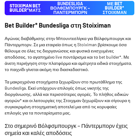
BUNDESLIGA
ΜΕ BET
STOIXIMAN BET
ΒΟΛΦΣΜΠΟΥΡΓΚ –
BUILDER*
BUILDER*ΜΑΤΣ
ΠΑΝΤΕΡΜΠΟΡΝ
ΣΤΟΙΧΙΜΑΝ
Bet Builder* Bundesliga στη Stoiximan
Αγώνας διαβάθμισης στην Μπουντεσλίγκα για Βόλφσμπουργκ και
Πάντερμπορν. Σε μια εταιρεία όπως η Stoiximan βρίσκουμε όσα
θέλουμε σε όλες τις διοργανώσεις και φυσικά ενισχυμένες
αποδόσεις, το αγαπημένο live ποντάρισμα και το bet builder*. Με
άνετη περιήγηση στην πλατφόρμα και αμέτρητα ειδικά στοιχήματα,
το παιχνίδι γίνεται ακόμη πιο διασκεδαστικό.
Τα μακροχρόνια στοιχήματα ξεχωρίζουν στο πρωτάθλημα της
Bundesliga. Εκεί υπάρχουν επιλογές όπως νικητής της
διοργάνωσης, αλλά και περισσότερες αγορές. Το πλήθος ειδικών
αγορών* και οι λειτουργίες της Στοιχιμαν ξεχωρίζουν και σίγουρα η
συγκεκριμένη στοιχηματική αποτελεί μια από τις κορυφαίες
επιλογές για τα πονταρίσματα μας.
Στο σημερινό Βόλφσμπουργκ – Πάντερμπορν έχεις
σημεία και καλές αποδόσεις