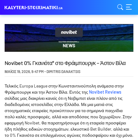
Novibet 0% Γκανιότα* στο Φράιμπουργκ – Άστον Βίλα
ΜΆΙΟΣ 19, 2026
,
9:47 PM
-
DIMITRIS DANAKTSIS
Τελικός Europa League στην Κωνσταντινούπολη ανάμεσα στην
Φράιμπουργκ και την Άστον Βίλα. Εντός της
Novibet Reviews
σελίδας μας διακρίνει κανείς ότι η Νοβιμπετ είναι πλέον από τις
διαδεδομένες ιστοσελίδες στην Ελλάδα. Με μια ματιά στις
στοιχηματικές εταιρείες προκύπτουν για τα σημερινά παιχνίδια
πολύ καλές προσφορές, αλλά και αποδόσεις που ξεχωρίζουν. Στην
εφαρμογή Novibet, θα παρατηρήσουμε ότι η εταιρεία προσφέρει
ήδη πλήθος ειδικών στοιχημάτων, ελκυστικό Bet Builder, αλλά και
το 0% Γκανιότα σε επιλεγμένους αγώνες ποδοσφαίρου και όχι μόνο.