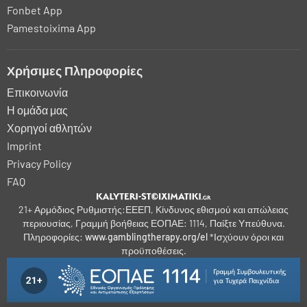
Fonbet App
Pamestoixima App
Χρήσιμες Πληροφορίες
Επικοινωνία
Η ομάδα μας
Χορηγοί αθλητών
Imprint
Privacy Policy
FAQ
21+ Αρμόδιος Ρυθμιστής:ΕΕΕΠ, Κίνδυνος εθισμού και απώλειας
περιουσίας, Γραμμή βοήθειας ΕΟΠΑΕ: 1114, Παίξτε Υπεύθυνα.
Πληροφορίες:
www.gamblingtherapy.org/el
*Ισχύουν όροι και
προϋποθέσεις.