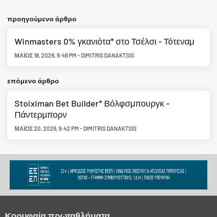
προηγούμενο άρθρο
Winmasters 0% γκανιότα* στο Τσέλσι - Τότεναμ
ΜΆΙΟΣ 18, 2026
,
9:48 PM
-
DIMITRIS DANAKTSIS
επόμενο άρθρο
Stoiximan Bet Builder* Βόλφσμπουργκ -
Πάντερμπορν
ΜΆΙΟΣ 20, 2026
,
9:42 PM
-
DIMITRIS DANAKTSIS
Κορυφαία πρωταθλήματα