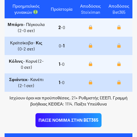
Προημιτελικός
Αποδόσεις
Αποδόσεις
Προϊστορία
γυναικών
Stoiximan
Bet365
Μπάρτι
– Πέγκουλα
2
-0
(2-0 σετ)
Κρεϊτσίκοβα-
Κις
0-
1
(0-2 σετ)
Κόλινς
– Κορνέ (2-
1
-0
0 σετ)
Σφιάντεκ
– Κανέπι
1
-0
(2-1 σετ)
Ισχύουν όροι και προϋποθέσεις. 21+ Ρυθμιστής EΕΕΠ, Γραμμή
βοήθειας ΚΕΘΕΑ: 1114, Παίξτε Υπεύθυνα
ΠΑΙΞΕ ΝΟΜΙΜΑ ΣΤΗΝ BET365