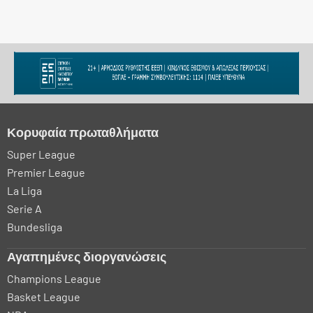
Κορυφαία πρωταθλήματα
Super League
Premier League
La Liga
Serie A
Bundesliga
Αγαπημένες διοργανώσεις
Champions League
Basket League