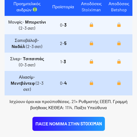
Προημιτελικός
Αποδόσεις
Αποδόσεις
Προϊστορία
ανδρών
Stoiximan
Betshop
Μονφίς-
Μπερετίνι
0-
3
(2-3 σετ)
Σαποβάλοβ-
2-
5
Ναδάλ
(2-3 σετ)
Σίνερ-
Τσιτσιπάς
1-
3
(0-3 σετ)
Αλιασίμ-
Μεντβέντεφ
(2-3
0-
4
σετ)
Ισχύουν όροι και προϋποθέσεις. 21+ Ρυθμιστής EΕΕΠ, Γραμμή
βοήθειας ΚΕΘΕΑ: 1114, Παίξτε Υπεύθυνα
ΠΑΙΞΕ ΝΟΜΙΜΑ ΣΤΗΝ STOIXIMAN