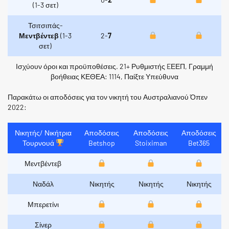
(1-3 σετ)
Τσιτσιπάς-
Μεντβέντεβ
(1-3
2-
7
σετ)
Ισχύουν όροι και προϋποθέσεις. 21+ Ρυθμιστής EΕΕΠ, Γραμμή
βοήθειας ΚΕΘΕΑ: 1114, Παίξτε Υπεύθυνα
Παρακάτω οι αποδόσεις για τον νικητή του Αυστραλιανού Όπεν
2022:
Νικητής/ Νικήτρια
Αποδόσεις
Αποδόσεις
Αποδόσεις
Τουρνουά
Betshop
Stoiximan
Bet365
Μεντβέντεβ
Ναδάλ
Νικητής
Νικητής
Νικητής
Μπερετίνι
Σίνερ