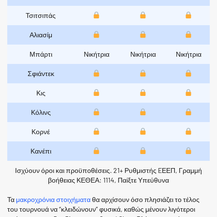
Τσιτσιπάς
Αλιασίμ
Μπάρτι
Νικήτρια
Νικήτρια
Νικήτρια
Σφιάντεκ
Κις
Κόλινς
Κορνέ
Κανέπι
Ισχύουν όροι και προϋποθέσεις. 21+ Ρυθμιστής EΕΕΠ, Γραμμή
βοήθειας ΚΕΘΕΑ: 1114, Παίξτε Υπεύθυνα
Τα
μακροχρόνια στοιχήματα
θα αρχίσουν όσο πλησιάζει το τέλος
του τουρνουά να “κλειδώνουν” φυσικά, καθώς μένουν λιγότεροι