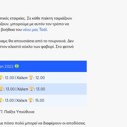
κές εταιρείες. Σε κάθε παίκτη ταιριάζουν
ιάζουν, μπορούμε με αυτόν τον τρόπο να
ν βοήθεια του
νέου μας Tool
.
λιαμς θα απουσιάσει από το τουρνουά. Δεν
τον κλειστό κύκλο των φαβορί. Στο φετινό
pen 2022
: 12.00 | Χάλεπ
: 12.00
: 13.00 | Χάλεπ
: 13.00
: 13.00 | Χάλεπ
: 15.00
7, Παίξτε Υπεύθυνα
με πόσο πολύ μπορεί να διαφέρουν οι αποδόσεις