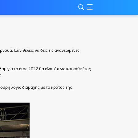
νουά. Εάν θέλεις να δεις τις ανανεωμένες
λαμ για το έτος 2022 θα είναι όπως και κάθε έτος
ο.
γουρη λόγω διαμάχης με το κράτος της