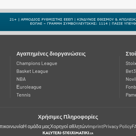
Αγαπημένες διοργανώσεις
Στο
Champions League
Stoi
Basket League
Bet3
NBA
Novi
Εuroleague
Fonb
Tennis
Pame
Χρήσιμες Πληροφορίες
πικοινωνία
Η ομάδα μας
Χορηγοί αθλητών
Imprint
Privacy Policy
F