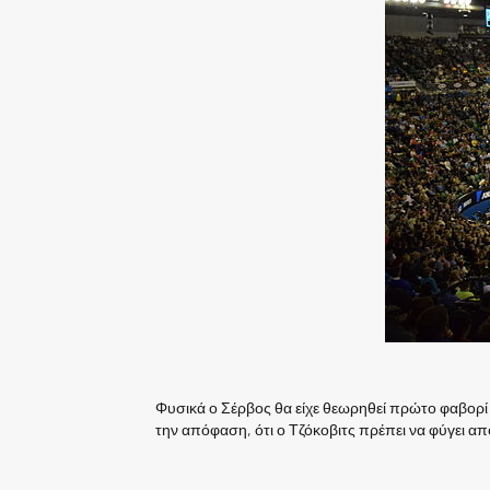
Φυσικά ο Σέρβος θα είχε θεωρηθεί πρώτο φαβορί 
την απόφαση, ότι ο Τζόκοβιτς πρέπει να φύγει απ