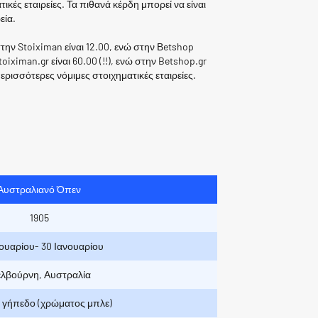
κές εταιρείες. Τα πιθανά κέρδη μπορεί να είναι
εία.
ην Stoiximan είναι 12.00, ενώ στην Βetshop
ximan.gr είναι 60.00 (!!), ενώ στην Betshop.gr
ρισσότερες νόμιμες στοιχηματικές εταιρείες.
Αυστραλιανό Όπεν
1905
νουαρίου- 30 Ιανουαρίου
λβούρνη, Αυστραλία
 γήπεδο (χρώματος μπλε)