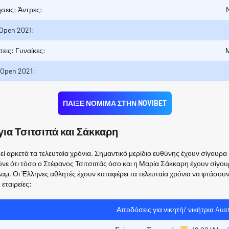
σεις: Άντρες:
Ν
 Open 2021:
εις: Γυναίκες:
Μ
 Open 2021:
ΠΑΙΞΕ ΝΟΜΙΜΑ ΣΤΗΝ NOVIBET
για Τσιτσιπά και Σάκκαρη
θεί αρκετά τα τελευταία χρόνια. Σημαντικό μερίδιο ευθύνης έχουν σίγουρα
νε ότι τόσο ο Στέφανος Τσιτσιπάς όσο και η Μαρία Σάκκαρη έχουν σίγουρα
αμ. Οι Έλληνες αθλητές έχουν καταφέρει τα τελευταία χρόνια να φτάσου
εταιρείες:
Αποδόσεις για νικητή/ νικήτρια Aus