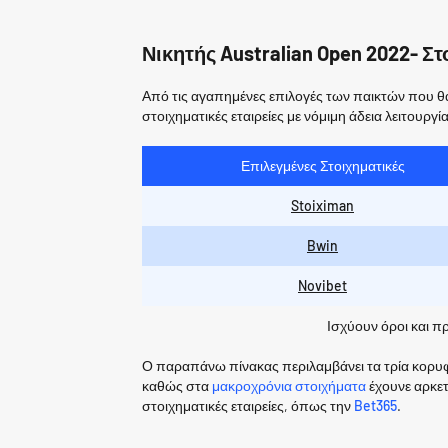
Νικητής Australian Open 2022- Σ
Από τις αγαπημένες επιλογές των παικτών που θα 
στοιχηματικές εταιρείες με νόμιμη άδεια λειτουρ
Επιλεγμένες Στοιχηματικές
Stoiximan
Bwin
Novibet
Ισχύουν όροι και 
Ο παραπάνω πίνακας περιλαμβάνει τα τρία κορυφαί
καθώς στα
μακροχρόνια στοιχήματα
έχουνε αρκετ
στοιχηματικές εταιρείες, όπως την
Bet365
.