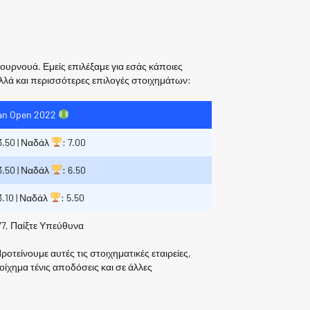
ουρνουά. Εμείς επιλέξαμε για εσάς κάποιες
 αλλά και περισσότερες επιλογές στοιχημάτων:
ian Open 2022
 3.50 | Ναδάλ
: 7.00
 3.50 | Ναδάλ
: 6.50
3.10 | Ναδάλ
: 5.50
7, Παίξτε Υπεύθυνα
τείνουμε αυτές τις στοιχηματικές εταιρείες,
ίχημα τένις αποδόσεις και σε άλλες