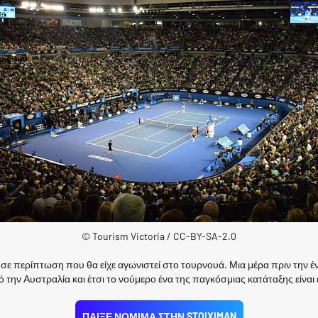
© Tourism Victoria / CC-BY-SA-2.0
σε περίπτωση που θα είχε αγωνιστεί στο τουρνουά. Μια μέρα πριν την 
ό την Αυστραλία και έτσι το νούμερο ένα της παγκόσμιας κατάταξης είναι 
ΠΑΙΞΕ ΝΟΜΙΜΑ ΣΤΗΝ STOIXIMAN