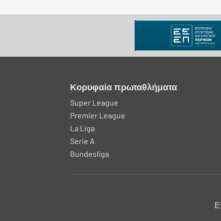
Κορυφαία πρωταθλήματα
Super League
Premier League
La Liga
Serie A
Bundesliga
Ε