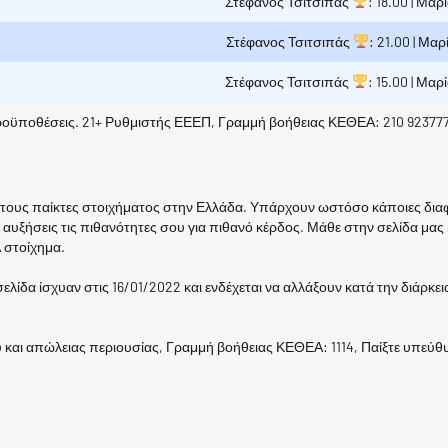
Στέφανος Τσιτσιπάς
: 18.00 | Μα
Στέφανος Τσιτσιπάς
: 21.00 | Μα
Στέφανος Τσιτσιπάς
: 15.00 | Μα
προϋποθέσεις. 21+ Ρυθμιστής ΕΕΕΠ, Γραμμή βοήθειας ΚΕΘΕΑ: 210 923777
ύει τους παίκτες στοιχήματος στην Ελλάδα. Υπάρχουν ωστόσο κάποιες δι
 αυξήσεις τις πιθανότητες σου για πιθανό κέρδος. Μάθε στην σελίδα μας
 στοίχημα.
σελίδα ίσχυαν στις 16/01/2022 και ενδέχεται να αλλάξουν κατά την διάρκε
 και απώλειας περιουσίας, Γραμμή βοήθειας ΚΕΘΕΑ: 1114, Παίξτε υπεύθ