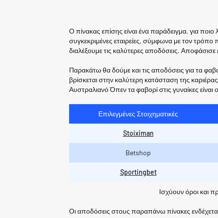
Ο πίνακας επίσης είναι ένα παράδειγμα, για ποιο
συγκεκριμένες εταιρείες, σύμφωνα με τον τρόπο π
διαλέξουμε τις καλύτερες αποδόσεις. Αποφάσισε κα
Παρακάτω θα δούμε και τις αποδόσεις για τα φαβ
βρίσκεται στην καλύτερη κατάσταση της καριέρας
Αυστραλιανό Όπεν τα φαβορί στις γυναίκες είναι 
Επιλεγμένες Στοιχηματικές
Stoiximan
Betshop
Sportingbet
Ισχύουν όροι και 
Οι αποδόσεις στους παραπάνω πίνακες ενδέχεται