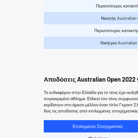
Περισσότερες κατακτή
Νικητής Australian
Περισσότερες κατακτήσ
Νικήτρια Australian
Αποδόσεις Australian Open 2022 
Το ενδιαφέρον στην Ελλάδα για το τένις έχει αυξη
συγκεκριμένο άθλημα. Ειδικοί του τένις συμφωνού
κερδίσουν στο άμεσο μέλλον έναν τίτλο Γκραντ Σλ
δεις τις αποδόσεις από επιλεγμένες στοιχηματικές 
Επιλεγμένες Στοιχηματικές