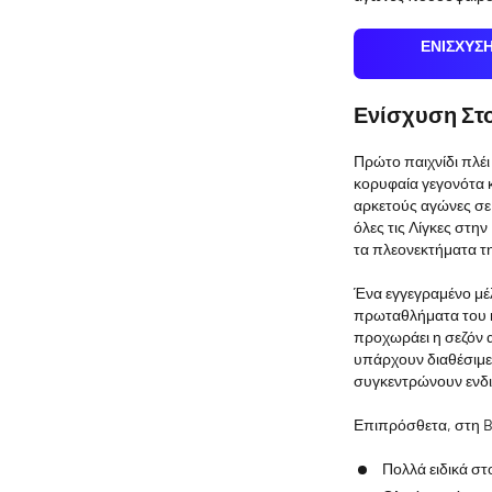
ΕΝΙΣΧΥΣ
Ενίσχυση Στο
Πρώτο παιχνίδι πλέι
κορυφαία γεγονότα 
αρκετούς αγώνες σε 
όλες τις Λίγκες στη
τα πλεονεκτήματα τη
Ένα εγγεγραμένο μέ
πρωταθλήματα του κό
προχωράει η σεζόν 
υπάρχουν διαθέσιμες
συγκεντρώνουν ενδ
Επιπρόσθετα, στη Be
Πολλά ειδικά στ