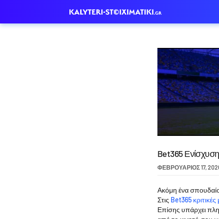
Bet365 Ενίσχυση
ΦΕΒΡΟΥΆΡΙΟΣ 17, 202
Ακόμη ένα σπουδαίο
Στις
Bet365 κριτικές
Επίσης υπάρχει πληθ