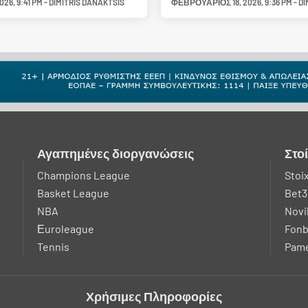
026
,
9:41 PM
-
DIMITRIS DANAKTSIS
ΦΕΒΡΟΥΆΡΙΟΣ 18, 2026
,
9:36 PM
-
DI
Αγαπημένες διοργανώσεις
Στο
Champions League
Stoi
Basket League
Bet3
NBA
Novi
Εuroleague
Fonb
Tennis
Pame
Χρήσιμες Πληροφορίες