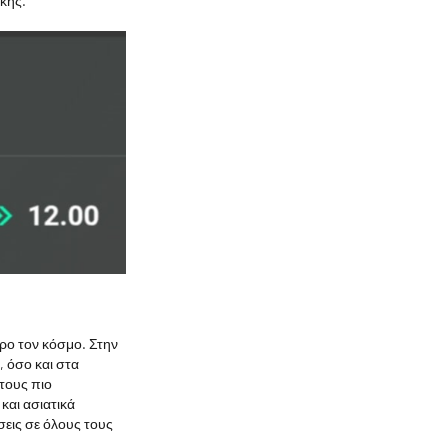
ικής.
ηρο τον κόσμο. Στην
, όσο και στα
τους πιο
και ασιατικά
σεις σε όλους τους