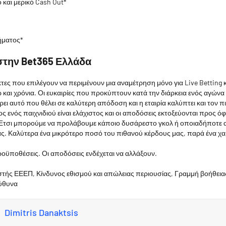
 και μερικό Cash Out*
ήματος*
 στην Bet365 Ελλάδα
αίκτες που επιλέγουν να περιμένουν μια αναμέτρηση μόνο για Live Betting
ώ και χρόνια. Οι ευκαιρίες που προκύπτουν κατά την διάρκεια ενός αγώνα
ει αυτό που θέλει σε καλύτερη απόδοση και η εταιρία καλύπτει και τον πι
ς ενός παιχνιδιού είναι ελάχιστος και οι αποδόσεις εκτοξεύονται προς ό
τσι μπορούμε να προλάβουμε κάποιο δυσάρεστο γκολ ή οποιαδήποτε αρ
ς. Καλύτερα ένα μικρότερο ποσό του πιθανού κέρδους μας, παρά ένα χα
ροϋποθέσεις. Οι αποδόσεις ενδέχεται να αλλάξουν.
στής ΕΕΕΠ, Κίνδυνος εθισμού και απώλειας περιουσίας, Γραμμή βοήθει
εύθυνα
Dimitris Danaktsis