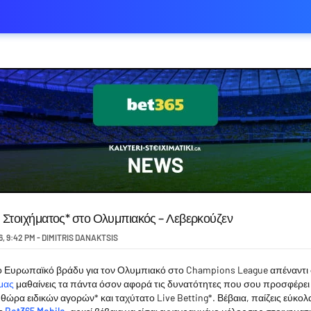
 Στοιχήματος* στο Ολυμπιακός – Λεβερκούζεν
6
,
9:42 PM
-
DIMITRIS DANAKTSIS
 Ευρωπαϊκό βράδυ για τον Ολυμπιακό στο Champions League απέναντι 
 μας
μαθαίνεις τα πάντα όσον αφορά τις δυνατότητες που σου προσφέρει 
ώρα ειδικών αγορών* και ταχύτατο Live Betting*. Βέβαια, παίζεις εύκολα