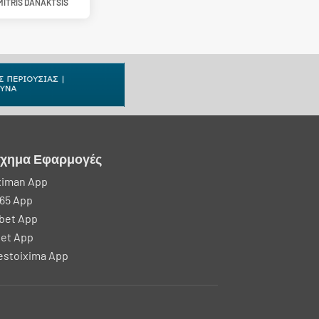
MITRIS DANAKTSIS
ίχημα Εφαρμογές
ximan App
65 App
bet App
et App
stoixima App