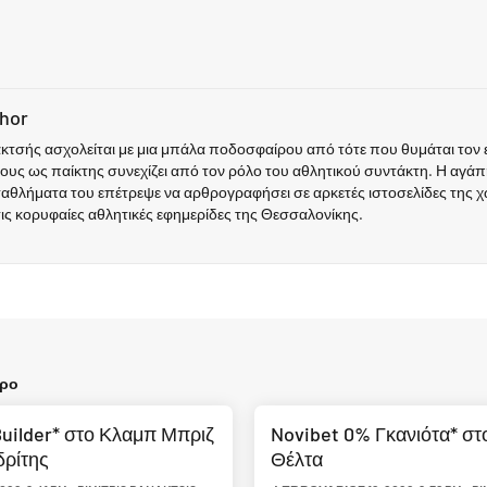
thor
τσής ασχολείται με μια μπάλα ποδοσφαίρου από τότε που θυμάται τον ε
ους ως παίκτης συνεχίζει από τον ρόλο του αθλητικού συντάκτη. Η αγάπη
ταθλήματα του επέτρεψε να αρθρογραφήσει σε αρκετές ιστοσελίδες της χ
τις κορυφαίες αθλητικές εφημερίδες της Θεσσαλονίκης.
θρο
Builder* στο Κλαμπ Μπριζ
Novibet 0% Γκανιότα* σ
δρίτης
Θέλτα