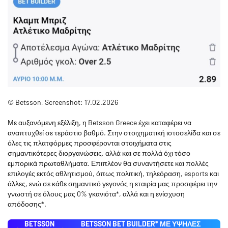
© Betsson, Screenshot: 17.02.2026
Με αυξανόμενη εξέλιξη, η Betsson Greece έχει καταφέρει να
αναπτυχθεί σε τεράστιο βαθμό. Στην στοιχηματική ιστοσελίδα και σε
όλες τις πλατφόρμες προσφέρονται στοιχήματα στις
σημαντικότερες διοργανώσεις, αλλά και σε πολλά όχι τόσο
εμπορικά πρωταθλήματα. Επιπλέον θα συναντήσετε και πολλές
επιλογές εκτός αθλητισμού, όπως πολιτική, τηλεόραση, esports και
άλλες, ενώ σε κάθε σημαντικό γεγονός η εταιρία μας προσφέρει την
γνωστή σε όλους μας 0% γκανιότα*, αλλά και η ενίσχυση
απόδοσης*.
BETSSON
BETSSON BET BUILDER* ΜΕ ΥΨΗΛΈΣ