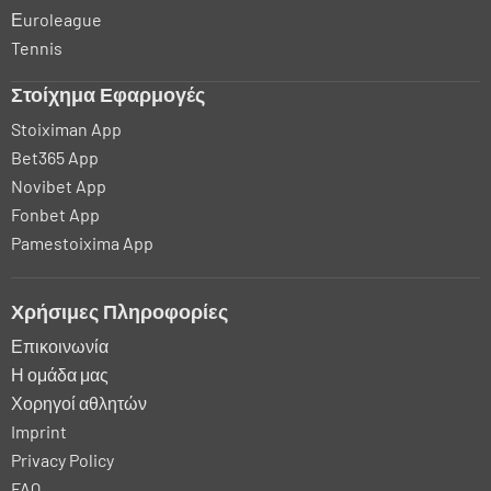
Εuroleague
Tennis
Στοίχημα Εφαρμογές
Stoiximan App
Bet365 App
Novibet App
Fonbet App
Pamestoixima App
Χρήσιμες Πληροφορίες
Επικοινωνία
Η ομάδα μας
Χορηγοί αθλητών
Imprint
Privacy Policy
FAQ