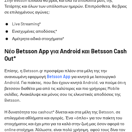
Στην Besson Ελλάδα θα βρεις και όλα τα υπόλοιπα ματς της
Τετάρτης και όλων των υπόλοιπων ημερών. Επιπρόσθετα, θα βρεις
σε επιλεγμένους αγώνες:
Live Streaming*
Ενισχυμένες αποδόσεις*
Αμέτρητα ειδικά στοιχήματα*
Νέο Betsson App για Android και Betsson Cash
Out*
Επίσης, η Betsson.gr προσφέρει πλέον στα μέλη της την
ανανεωμένη εφαρμογή
Betsson App
για κινητά με λειτουργικό
Android. Για παίκτες, που δεν έχουν κινητά Android, να πούμε ότι η
βετσσον διαθέτει μια από τις καλύτερες και πιο γρήγορες Mobile
σελίδες. Ανακάλυψε και μόνος σου τις ελκυστικές αποδόσεις της
Betsson.
Η δυνατότητα του cashout* δίνεται και στα μέλη της Betsson, σε
επιλεγμένα αθλήματα και αγορές. Ένα «όπλο» για τον παίκτη του
στοιχήματος και έχει μπει για τα καλά στην ζωή μας όσον αφορά το
online στοίχημα. Άλλωστε, είναι πολύ χρήσιμη, αφού τους δίνει τον