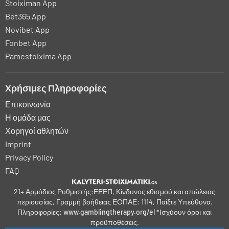
Stoiximan App
Bet365 App
Novibet App
Fonbet App
Pamestoixima App
Χρήσιμες Πληροφορίες
Επικοινωνία
Η ομάδα μας
Χορηγοί αθλητών
Imprint
Privacy Policy
FAQ
21+ Αρμόδιος Ρυθμιστής:ΕΕΕΠ, Κίνδυνος εθισμού και απώλειας
περιουσίας, Γραμμή βοήθειας ΕΟΠΑΕ: 1114, Παίξτε Υπεύθυνα.
Πληροφορίες:
www.gamblingtherapy.org/el
*Ισχύουν όροι και
προϋποθέσεις.