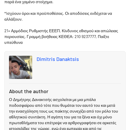
παρά ένα χαμένο στοίχημα.
*Iσχύουν όροι και προϋποθέσεις. Οι αποδόσεις ενδέχεται να
αλλάξουν.
21+ Αρμόδιος Ρυθμιστής ΕΕΕΠ, Κίνδυνος εθισμού και απώλειας
περιουσίας, Γραμμή βοήθειας ΚΕΘΕΑ: 210 9237777, Παίξτε
υπεύθυνα
Dimitris Danaktsis
About the author
Ο Δημήτρης Δανακτσής ασχολείται με μια μπάλα
ποδοσφαίρου από τότε που θυμάται τον εαυτό του και μετά
την ενασχόληση τους ως παίκτης συνεχίζει από τον ρόλο του
αθλητικού συντάκτη. Η αγάπη του για τα ξένα και όχι μόνο
πρωταθλήματα του επέτρεψε να αρθρογραφήσει σε αρκετές
ιστοσελίδες της χώρας, ενώ έχει εμπειρία και από τις