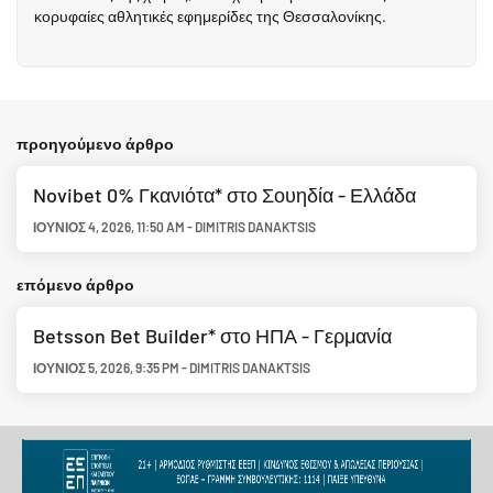
κορυφαίες αθλητικές εφημερίδες της Θεσσαλονίκης.
προηγούμενο άρθρο
Novibet 0% Γκανιότα* στο Σουηδία - Ελλάδα
ΙΟΎΝΙΟΣ 4, 2026
,
11:50 AM
-
DIMITRIS DANAKTSIS
επόμενο άρθρο
Betsson Bet Builder* στο ΗΠΑ - Γερμανία
ΙΟΎΝΙΟΣ 5, 2026
,
9:35 PM
-
DIMITRIS DANAKTSIS