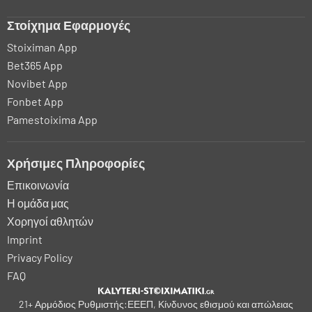
Στοίχημα Εφαρμογές
Stoiximan App
Bet365 App
Novibet App
Fonbet App
Pamestoixima App
Χρήσιμες Πληροφορίες
Επικοινωνία
Η ομάδα μας
Χορηγοί αθλητών
Imprint
Privacy Policy
FAQ
21+ Αρμόδιος Ρυθμιστής:ΕΕΕΠ, Κίνδυνος εθισμού και απώλειας