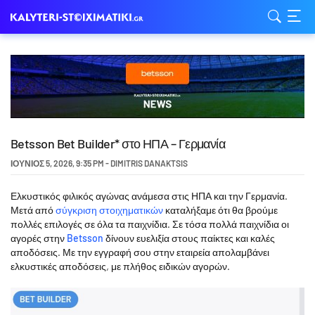
Betsson Bet Builder* στο ΗΠΑ – Γερμανία
ΙΟΎΝΙΟΣ 5, 2026
,
9:35 PM
-
DIMITRIS DANAKTSIS
Ελκυστικός φιλικός αγώνας ανάμεσα στις ΗΠΑ και την Γερμανία.
Μετά από
σύγκριση στοιχηματικών
καταλήξαμε ότι θα βρούμε
πολλές επιλογές σε όλα τα παιχνίδια. Σε τόσα πολλά παιχνίδια οι
αγορές στην
Betsson
δίνουν ευελιξία στους παίκτες και καλές
αποδόσεις. Με την εγγραφή σου στην εταιρεία απολαμβάνει
ελκυστικές αποδόσεις
,
με πλήθος ειδικών αγορών.