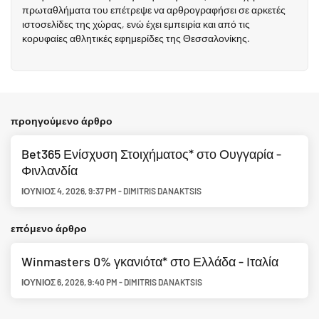
πρωταθλήματα του επέτρεψε να αρθρογραφήσει σε αρκετές
ιστοσελίδες της χώρας, ενώ έχει εμπειρία και από τις
κορυφαίες αθλητικές εφημερίδες της Θεσσαλονίκης.
προηγούμενο άρθρο
Bet365 Ενίσχυση Στοιχήματος* στο Ουγγαρία -
Φινλανδία
ΙΟΎΝΙΟΣ 4, 2026
,
9:37 PM
-
DIMITRIS DANAKTSIS
επόμενο άρθρο
Winmasters 0% γκανιότα* στο Ελλάδα - Ιταλία
ΙΟΎΝΙΟΣ 6, 2026
,
9:40 PM
-
DIMITRIS DANAKTSIS