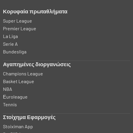
Κορυφαία πρωταθλήματα
Super League
Premier League
La Liga
Serie A
Bundesliga
Αγαπημένες διοργανώσεις
Champions League
Basket League
NBA
Εuroleague
Tennis
Στοίχημα Εφαρμογές
Stoiximan App