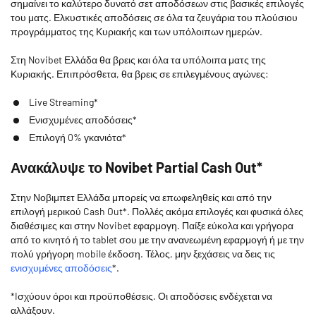
σημαίνει το καλύτερο δυνατό σετ αποδόσεων στις βασικές επιλογές
του ματς. Ελκυστικές αποδόσεις σε όλα τα ζευγάρια του πλούσιου
προγράμματος της Κυριακής και των υπόλοιπων ημερών.
Στη Novibet Ελλάδα θα βρεις και όλα τα υπόλοιπα ματς της
Κυριακής. Επιπρόσθετα, θα βρεις σε επιλεγμένους αγώνες:
Live Streaming*
Ενισχυμένες αποδόσεις*
Επιλογή 0% γκανιότα*
Ανακάλυψε το Novibet Partial Cash Out*
Στην Νοβιμπετ Ελλάδα μπορείς να επωφεληθείς και από την
επιλογή μερικού Cash Out*. Πολλές ακόμα επιλογές και φυσικά όλες
διαθέσιμες και στην Novibet εφαρμογη. Παίξε εύκολα και γρήγορα
από το κινητό ή το tablet σου με την ανανεωμένη εφαρμογή ή με την
πολύ γρήγορη mobile έκδοση. Τέλος, μην ξεχάσεις να δεις τις
ενισχυμένες αποδόσεις
*.
*Iσχύουν όροι και προϋποθέσεις. Οι αποδόσεις ενδέχεται να
αλλάξουν.