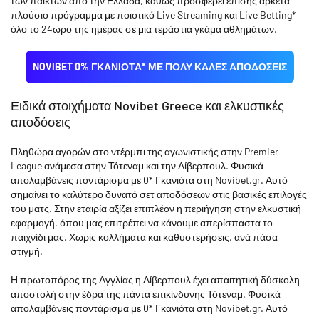
των παικτών από την Ελλάδα, καθώς προσφέρει επίσης αρκετά
πλούσιο πρόγραμμα με ποιοτικό Live Streaming και Live Betting*
όλο το 24ωρο της ημέρας σε μια τεράστια γκάμα αθλημάτων.
NOVIBET 0% ΓΚΑΝΙΟΤΑ* ΜΕ ΠΟΛΥ ΚΑΛΕΣ ΑΠΟΔΟΣΕΙΣ
Ειδικά στοιχήματα Novibet Greece και ελκυστικές
αποδόσεις
Πληθώρα αγορών στο ντέρμπι της αγωνιστικής στην Premier
League ανάμεσα στην Τότεναμ και την Λίβερπουλ. Φυσικά
απολαμβάνεις ποντάρισμα με 0* Γκανιότα στη Novibet.gr. Αυτό
σημαίνει το καλύτερο δυνατό σετ αποδόσεων στις βασικές επιλογές
του ματς. Στην εταιρία αξίζει επιπλέον η περιήγηση στην ελκυστική
εφαρμογή, όπου μας επιτρέπει να κάνουμε απερίσπαστα το
παιχνίδι μας. Χωρίς κολλήματα και καθυστερήσεις, ανά πάσα
στιγμή.
Η πρωτοπόρος της Αγγλίας η Λίβερπουλ έχει απαιτητική δύσκολη
αποστολή στην έδρα της πάντα επικίνδυνης Τότεναμ. Φυσικά
απολαμβάνεις ποντάρισμα με 0* Γκανιότα στη Novibet.gr. Αυτό