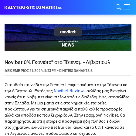
Novibet 0% Γκανιότα* στο Τότεναμ – Λίβερπουλ
ΔΕΚΈΜΒΡΙΟΣ 21, 2024
,
8:33 PM
-
DIMITRIS DANAKTSIS
Σπουδαίο παιχνίδι στην Premier League ανάμεσα στην Τότεναμ και
την Λίβερπουλ. Εντός της
Novibet Reviews
σελίδας μας διακρίνει
κανείς ότι η Νοβιμπετ είναι πλέον από τις διαδεδομένες ιστοσελίδες
στην Ελλάδα. Με μια ματιά στις στοιχηματικές εταιρείες
προκύπτουν για τα σημερινά παιχνίδια πολύ καλές προσφορές,
αλλά και αποδόσεις που ξεχωρίζουν. Στην εφαρμογή Novibet, θα
παρατηρήσουμε ότι η εταιρεία προσφέρει ήδη πλήθος ειδικών
στοιχημάτων, ελκυστικό Bet Builder, αλλά και το 0% Γκανιότα σε
επιλεγμένους αγώνες ποδοσφαίρου και όχι μόνο.