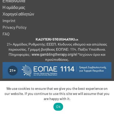
Επικοινωνία
Η ομάδα μας
Χορηγοί αθλητών
Imprint
Privacy Policy
FAQ
21+ Αρμόδιος Ρυθμιστής:ΕΕΕΠ, Κίνδυνος εθισμού και απώλειας
περιουσίας, Γραμμή βοήθειας ΕΟΠΑΕ: 1114, Παίξτε Υπεύθυνα.
Πληροφορίες:
www.gamblingtherapy.org/el
*Ισχύουν όροι και
προϋποθέσεις.
We use cookies to ensure that we give you the best experience on
our website. If you continue to use this site we will assume that you
bonus-betting.dk
bonus-parissportifs-gratuits.com
kalyteri-stoiximatiki.gr
are happy with it.
sportfogadas-magyarorszagon1.hu
Ok
weddenbonus.com
wett-bonus.com