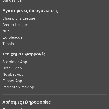
Bundesliga
Αγαπημένες διοργανώσεις
Champions League
Basket League
NBA
Εuroleague
Tennis
Στοίχημα Εφαρμογές
Stoiximan App
Bet365 App
Novibet App
Fonbet App
Pamestoixima App
Χρήσιμες Πληροφορίες