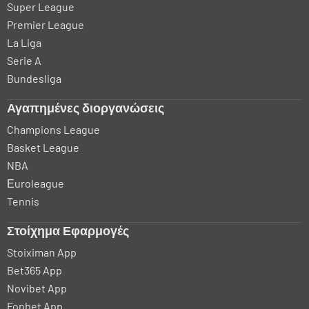
Super League
Premier League
La Liga
Serie A
Bundesliga
Αγαπημένες διοργανώσεις
Champions League
Basket League
NBA
Εuroleague
Tennis
Στοίχημα Εφαρμογές
Stoiximan App
Bet365 App
Novibet App
Fonbet App