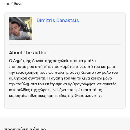
υπεύθυνα
Dimitris Danaktsis
About the author
Ο Δημήτρης Δανακτσής ασχολείται με μια μπάλα
ποδοσφαίρου από τότε που θυμάται τον εαυτό του και μετά
την ενασχόληση τους ως παίκτης συνεχίζει από τον ρόλο του
αθλητικού συντάκτη. Η αγάπη του για τα ξένα και όχι μόνο
πρωταθλήματα του επέτρεψε να αρθρογραφήσει σε αρκετές
ιστοσελίδες της χώρας, ενώ έχει εμπειρία και από τις
κορυφαίες αθλητικές εφημερίδες της Θεσσαλονίκης.
προηγούμενο άρθρο