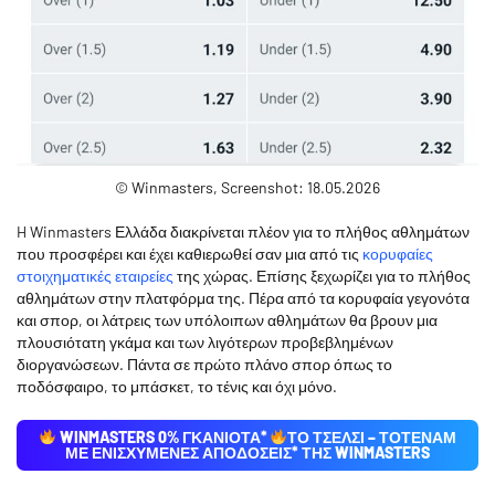
© Winmasters, Screenshot: 18.05.2026
H Winmasters Ελλάδα διακρίνεται πλέον για το πλήθος αθλημάτων
που προσφέρει και έχει καθιερωθεί σαν μια από τις
κορυφαίες
στοιχηματικές εταιρείες
της χώρας. Επίσης ξεχωρίζει για το πλήθος
αθλημάτων στην πλατφόρμα της. Πέρα από τα κορυφαία γεγονότα
και σπορ, οι λάτρεις των υπόλοιπων αθλημάτων θα βρουν μια
πλουσιότατη γκάμα και των λιγότερων προβεβλημένων
διοργανώσεων. Πάντα σε πρώτο πλάνο σπορ όπως το
ποδόσφαιρο, το μπάσκετ, το τένις και όχι μόνο.
WINMASTERS 0% ΓΚΑΝΙΟΤΑ*
ΤΟ ΤΣΕΛΣΙ – ΤΟΤΕΝΑΜ
ΜΕ ΕΝΙΣΧΥΜΈΝΕΣ ΑΠΟΔΌΣΕΙΣ* ΤΗΣ WINMASTERS