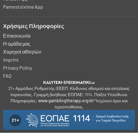
Pamestoixima App
Χρήσιμες Πληροφορίες
Επικοινωνία
Η ομάδα μας
Χορηγοί αθλητών
Imprint
Privacy Policy
FAQ
21+ Αρμόδιος Ρυθμιστής:ΕΕΕΠ, Κίνδυνος εθισμού και απώλειας
περιουσίας, Γραμμή βοήθειας ΕΟΠΑΕ: 1114, Παίξτε Υπεύθυνα.
Πληροφορίες:
www.gamblingtherapy.org/el
*Ισχύουν όροι και
προϋποθέσεις.