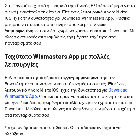
Στο Παγκρήτιο χτυπά η… καρδιά της εθνικής Ελλάδας σήμερα για το
φιλικό με αντίπαλο την Ιταλία. Είτε έχεις λειτουργικό Android είτε
iOS, έχεις την δυνατότητα για Download Winmasters App. Φυσικά
μπορείς να παίξεις από το κινητό σου και με την ειδικά
διαμορφωμένη ιστοσελίδα, χωρίς να χρειαστεί κάποιο Download. Με
όλες τις επιλογές απολαμβάνεις την μέγιστη ταχύτητα στα
πονταρίσματα σου.
Ταχύτατο Winmasters App με πολλές
λειτουργίες
Η Winmasters προσφέρει στα εγγεγραμμένα μέλη της την
δυνατότητα να ποντάρουν και από κινητές συσκευές. Είτε έχεις
λειτουργικό Android είτε iOS, έχεις την δυνατότητα για
Download
Winmasters App
. Φυσικά μπορείς να παίξεις από το κινητό σου και
με την ειδικά διαμορφωμένη ιστοσελίδα, χωρίς να χρειαστεί κάποιο
Download. Με όλες τις επιλογές απολαμβάνεις την μέγιστη ταχύτητα
στα πονταρίσματα σου.
*Iσχύουν όροι και προϋποθέσεις. Οι αποδόσεις ενδέχεται να
αλλάξουν.