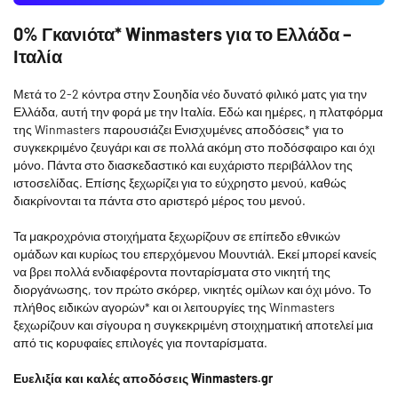
0% Γκανιότα* Winmasters για το Ελλάδα –
Ιταλία
Μετά το 2-2 κόντρα στην Σουηδία νέο δυνατό φιλικό ματς για την
Ελλάδα, αυτή την φορά με την Ιταλία. Εδώ και ημέρες, η πλατφόρμα
της Winmasters παρουσιάζει Ενισχυμένες αποδόσεις* για το
συγκεκριμένο ζευγάρι και σε πολλά ακόμη στο ποδόσφαιρο και όχι
μόνο. Πάντα στο διασκεδαστικό και ευχάριστο περιβάλλον της
ιστοσελίδας. Επίσης ξεχωρίζει για το εύχρηστο μενού, καθώς
διακρίνονται τα πάντα στο αριστερό μέρος του μενού.
Τα μακροχρόνια στοιχήματα ξεχωρίζουν σε επίπεδο εθνικών
ομάδων και κυρίως του επερχόμενου Μουντιάλ. Εκεί μπορεί κανείς
να βρει πολλά ενδιαφέροντα πονταρίσματα στο νικητή της
διοργάνωσης, τον πρώτο σκόρερ, νικητές ομίλων και όχι μόνο. Το
πλήθος ειδικών αγορών* και οι λειτουργίες της Winmasters
ξεχωρίζουν και σίγουρα η συγκεκριμένη στοιχηματική αποτελεί μια
από τις κορυφαίες επιλογές για πονταρίσματα.
Ευελιξία και καλές αποδόσεις Winmasters.gr