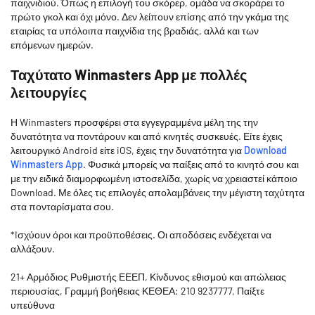
παιχνιδιού. Όπως η επιλογή του σκόρερ, ομάδα να σκοράρει το
πρώτο γκολ και όχι μόνο. Δεν λείπουν επίσης από την γκάμα της
εταιρίας τα υπόλοιπα παιχνίδια της βραδιάς, αλλά και των
επόμενων ημερών.
Ταχύτατο Winmasters App με πολλές
λειτουργίες
Η Winmasters προσφέρει στα εγγεγραμμένα μέλη της την
δυνατότητα να ποντάρουν και από κινητές συσκευές. Είτε έχεις
λειτουργικό Android είτε iOS, έχεις την δυνατότητα για
Download
Winmasters App
. Φυσικά μπορείς να παίξεις από το κινητό σου και
με την ειδικά διαμορφωμένη ιστοσελίδα, χωρίς να χρειαστεί κάποιο
Download. Με όλες τις επιλογές απολαμβάνεις την μέγιστη ταχύτητα
στα πονταρίσματα σου.
*Iσχύουν όροι και προϋποθέσεις. Οι αποδόσεις ενδέχεται να
αλλάξουν.
21+ Αρμόδιος Ρυθμιστής ΕΕΕΠ, Κίνδυνος εθισμού και απώλειας
περιουσίας, Γραμμή βοήθειας ΚΕΘΕΑ: 210 9237777, Παίξτε
υπεύθυνα