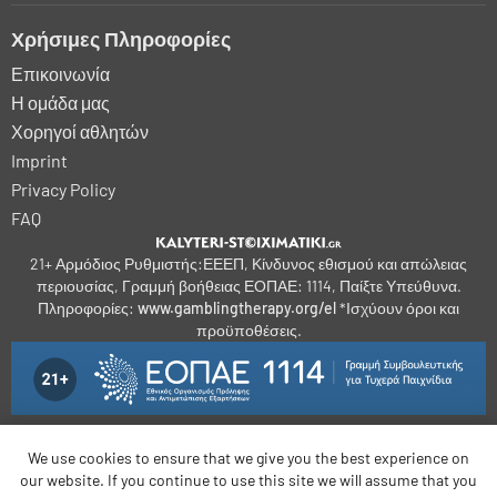
Χρήσιμες Πληροφορίες
Επικοινωνία
Η ομάδα μας
Χορηγοί αθλητών
Imprint
Privacy Policy
FAQ
21+ Αρμόδιος Ρυθμιστής:ΕΕΕΠ, Κίνδυνος εθισμού και απώλειας
περιουσίας, Γραμμή βοήθειας ΕΟΠΑΕ: 1114, Παίξτε Υπεύθυνα.
Πληροφορίες:
www.gamblingtherapy.org/el
*Ισχύουν όροι και
προϋποθέσεις.
We use cookies to ensure that we give you the best experience on
bonus-betting.dk
bonus-parissportifs-gratuits.com
our website. If you continue to use this site we will assume that you