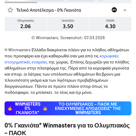
© Winmasters, Screenshot: 07.03.2026
H Winmasters Ελλάδα διακρίνεται πλέον για το πλήθος αθλημάτων
που προσφέρει και έχει καθιερωθεί σαν μια από τις
κορυφαίες
στοιχηματικές εταιρείες
της χώρας. Επίσης ξεχωρίζει για το πλήθος
αθλημάτων στην πλατφόρμα της. Πέρα από τα κορυφαία γεγονότα
και σπορ, οι λάτρεις των υπόλοιπων αθλημάτων θα βρουν μια
πλουσιότατη γκάμα και των λιγότερων προβεβλημένων
διοργανώσεων. Πάντα σε πρώτο πλάνο σπορ όπως το
ποδόσφαιρο, το μπάσκετ, το τένις και όχι μόνο.
WINMASTERS
ΤΟ ΟΛΥΜΠΙΑΚΟΣ – ΠΑΟΚ ΜΕ
0%
ΕΝΙΣΧΥΜΈΝΕΣ ΑΠΟΔΌΣΕΙΣ* ΤΗΣ
ΓΚΑΝΙΟΤΑ*
WINMASTERS
0% Γκανιότα* Winmasters για το Ολυμπιακός
– ΠΑΟΚ