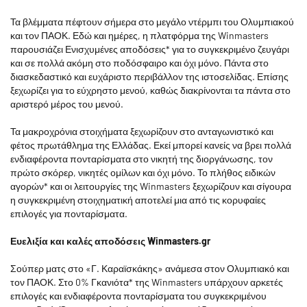
Τα βλέμματα πέφτουν σήμερα στο μεγάλο ντέρμπι του Ολυμπιακού
και τον ΠΑΟΚ. Εδώ και ημέρες, η πλατφόρμα της Winmasters
παρουσιάζει Ενισχυμένες αποδόσεις* για το συγκεκριμένο ζευγάρι
και σε πολλά ακόμη στο ποδόσφαιρο και όχι μόνο. Πάντα στο
διασκεδαστικό και ευχάριστο περιβάλλον της ιστοσελίδας. Επίσης
ξεχωρίζει για το εύχρηστο μενού, καθώς διακρίνονται τα πάντα στο
αριστερό μέρος του μενού.
Τα μακροχρόνια στοιχήματα ξεχωρίζουν στο ανταγωνιστικό και
φέτος πρωτάθλημα της Ελλάδας. Εκεί μπορεί κανείς να βρει πολλά
ενδιαφέροντα πονταρίσματα στο νικητή της διοργάνωσης, τον
πρώτο σκόρερ, νικητές ομίλων και όχι μόνο. Το πλήθος ειδικών
αγορών* και οι λειτουργίες της Winmasters ξεχωρίζουν και σίγουρα
η συγκεκριμένη στοιχηματική αποτελεί μια από τις κορυφαίες
επιλογές για πονταρίσματα.
Ευελιξία και καλές αποδόσεις Winmasters.gr
Σούπερ ματς στο «Γ. Καραϊσκάκης» ανάμεσα στον Ολυμπιακό και
τον ΠΑΟΚ. Στο 0% Γκανιότα* της Winmasters υπάρχουν αρκετές
επιλογές και ενδιαφέροντα πονταρίσματα του συγκεκριμένου