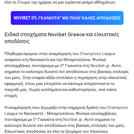
όλο το 24ωρο της ημέρας σε μια τεράστια γκάμα αθλημάτων.
NOVIBET 0% ΓΚΑΝΙΟΤΑ* ΜΕ ΠΟΛΥ ΚΑΛΕΣ ΑΠΟΔΟΣΕΙΣ
Ειδικά στοιχήματα Novibet Greece και ελκυστικές
αποδόσεις
Πληθώρα αγορών στην αναμέτρηση του Champions League
ανάμεσα στη Νιούκαστλ και την Μπαρτσελόνα. Φυσικά
απολαμβάνεις ποντάρισμα με 0* Γκανιότα στη Novibet.gr. Αυτό
σημαίνει το καλύτερο δυνατό σετ αποδόσεων στις βασικές επιλογές
του ματς. Στην εταιρία αξίζει επιπλέον η περιήγηση στην ελκυστική
εφαρμογή, όπου μας επιτρέπει να κάνουμε απερίσπαστα το
παιχνίδι μας. Χωρίς κολλήματα και καθυστερήσεις, ανά πάσα
στιγμή.
Η αναμέτρηση που ξεχωρίζει στην σημερινή δράση του Champions
League το Νιούκαστλ – Μπαρτσελόνα. Φυσικά απολαμβάνεις
ποντάρισμα με 0* Γκανιότα στη Novibet.gr. Αυτό σημαίνει το
καλύτερο δυνατό σετ αποδόσεων στις βασικές επιλογές του ματς.
Ελκυστικές αποδόσεις σε όλα τα ζευγάρια του πλούσιου