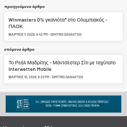
προηγούμενο άρθρο
Winmasters 0% γκανιότα* στο Ολυμπιακός -
ΠΑΟΚ
ΜΆΡΤΙΟΣ 7, 2026
,
9:42 PM
-
DIMITRIS DANAKTSIS
επόμενο άρθρο
Το Ρεάλ Μαδρίτης - Μάντσεστερ Σίτι με ταχύτατο
Interwetten Mobile
ΜΆΡΤΙΟΣ 10, 2026
,
9:23 PM
-
DIMITRIS DANAKTSIS