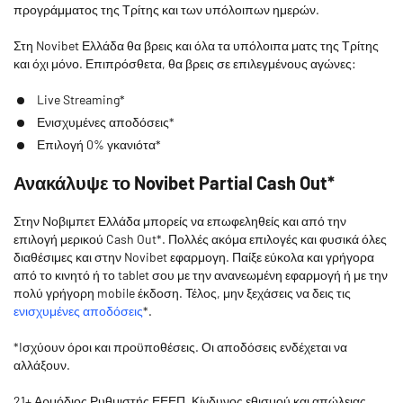
προγράμματος της Τρίτης και των υπόλοιπων ημερών.
Στη Novibet Ελλάδα θα βρεις και όλα τα υπόλοιπα ματς της Τρίτης
και όχι μόνο. Επιπρόσθετα, θα βρεις σε επιλεγμένους αγώνες:
Live Streaming*
Ενισχυμένες αποδόσεις*
Επιλογή 0% γκανιότα*
Ανακάλυψε το Novibet Partial Cash Out*
Στην Νοβιμπετ Ελλάδα μπορείς να επωφεληθείς και από την
επιλογή μερικού Cash Out*. Πολλές ακόμα επιλογές και φυσικά όλες
διαθέσιμες και στην Novibet εφαρμογη. Παίξε εύκολα και γρήγορα
από το κινητό ή το tablet σου με την ανανεωμένη εφαρμογή ή με την
πολύ γρήγορη mobile έκδοση. Τέλος, μην ξεχάσεις να δεις τις
ενισχυμένες αποδόσεις
*.
*Iσχύουν όροι και προϋποθέσεις. Οι αποδόσεις ενδέχεται να
αλλάξουν.
21+ Αρμόδιος Ρυθμιστής ΕΕΕΠ, Κίνδυνος εθισμού και απώλειας