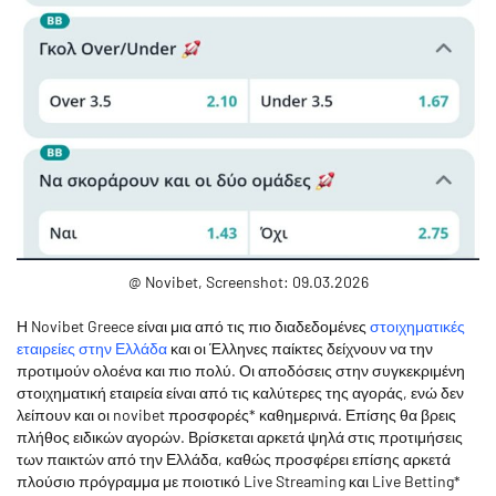
@ Novibet, Screenshot: 09.03.2026
Η Novibet Greece είναι μια από τις πιο διαδεδομένες
στοιχηματικές
εταιρείες στην Ελλάδα
και οι Έλληνες παίκτες δείχνουν να την
προτιμούν ολοένα και πιο πολύ. Οι αποδόσεις στην συγκεκριμένη
στοιχηματική εταιρεία είναι από τις καλύτερες της αγοράς, ενώ δεν
λείπουν και οι novibet προσφορές* καθημερινά. Επίσης θα βρεις
πλήθος ειδικών αγορών. Βρίσκεται αρκετά ψηλά στις προτιμήσεις
των παικτών από την Ελλάδα, καθώς προσφέρει επίσης αρκετά
πλούσιο πρόγραμμα με ποιοτικό Live Streaming και Live Betting*