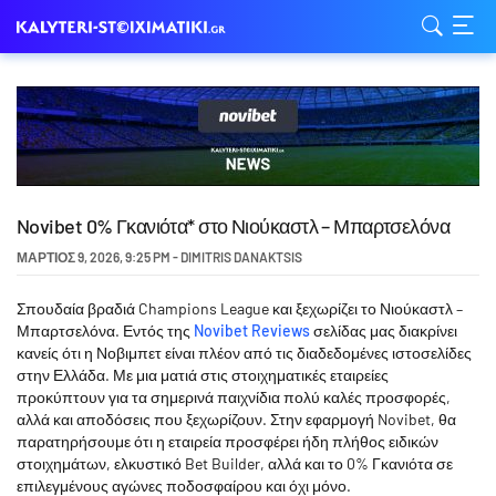
Novibet 0% Γκανιότα* στο Νιούκαστλ – Μπαρτσελόνα
ΜΆΡΤΙΟΣ 9, 2026
,
9:25 PM
-
DIMITRIS DANAKTSIS
Σπουδαία βραδιά Champions League και ξεχωρίζει το Νιούκαστλ –
Μπαρτσελόνα. Εντός της
Novibet Reviews
σελίδας μας διακρίνει
κανείς ότι η Νοβιμπετ είναι πλέον από τις διαδεδομένες ιστοσελίδες
στην Ελλάδα. Με μια ματιά στις στοιχηματικές εταιρείες
προκύπτουν για τα σημερινά παιχνίδια πολύ καλές προσφορές,
αλλά και αποδόσεις που ξεχωρίζουν. Στην εφαρμογή Novibet, θα
παρατηρήσουμε ότι η εταιρεία προσφέρει ήδη πλήθος ειδικών
στοιχημάτων, ελκυστικό Bet Builder, αλλά και το 0% Γκανιότα σε
επιλεγμένους αγώνες ποδοσφαίρου και όχι μόνο.