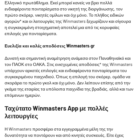
Ελληνικό πρωτάθλημα. Εκεί μπορεί κανείς να βρει πολλά
ενδιαφέροντα πονταρίσματα στο νικητή της διοργάνωσης, τον
πρώτο σκόρερ, νικητές ομίλων και όχι μόνο. Το πλήθος ειδικών
αγορών* και οι λειτουργίες της Winmasters ξεχωρίζουν και σίγουρα
η συγκεκριμένη στοιχηματική αποτελεί μια από τις κορυφαίες
επιλογές για πονταρίσματα.
Ευελιξία και καλές αποδόσεις Winmasters.gr
Δυνατή και σημαντική αναμέτρηση ανάμεσα στον Παναθηναϊκό και
τον ΠΑΟΚ στο ΟΑΚΑ. Στις ενισχυμένες αποδόσεις* της Winmasters
υπάρχουν αρκετές επιλογές και ενδιαφέροντα πονταρίσματα του
συγκεκριμένου παιχνιδιού. Όπως η επιλογή του σκόρερ, ομάδα να
σκοράρει το πρώτο γκολ και όχι μόνο. Δεν λείπουν επίσης από την
γκάμα της εταιρίας τα υπόλοιπα παιχνίδια της βραδιάς, αλλά και των
επόμενων ημερών.
Ταχύτατο Winmasters App με πολλές
λειτουργίες
Η Winmasters προσφέρει στα εγγεγραμμένα μέλη της την
δυνατότητα να ποντάρουν και από κινητές συσκευές. Είτε έχεις