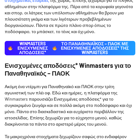
στοιχηματικές εταιρείες
της χώρας. Επίσης ξεχωρίζει για το πλήθος
αθλημάτων στην πλατφόρμα της. Πέρα από τα κορυφαία γεγονότα
και σπορ, οι λάτρεις των υπόλοιπων αθλημάτων θα βρουν μια
πλουσιότατη γκάμα και των λιγότερων προβεβλημένων
διοργανώσεων. Πάντα σε πρώτο πλάνο σπορ όπως το
ποδόσφαιρο, το μπάσκετ, το τένις και όχι μόνο.
WINMASTERS
ΤΟ ΠΑΝΑΘΗΝΑΪΚΟΣ – ΠΑΟΚ ΜΕ
ΕΝΙΣΧΥΜΕΝΕΣ
ΕΝΙΣΧΥΜΈΝΕΣ ΑΠΟΔΌΣΕΙΣ* ΤΗΣ
ΑΠΟΔΟΣΕΙΣ*
WINMASTERS
Ενισχυμένες αποδόσεις* Winmasters για το
Παναθηναϊκός – ΠΑΟΚ
Ακόμη ένα ντέρμπι για Παναθηναϊκό και ΠΑΟΚ στην τρίτη
αγωνιστική των πλέι οφ. Εδώ και ημέρες, η πλατφόρμα της
Winmasters παρουσιάζει Ενισχυμένες αποδόσεις* για το
συγκεκριμένο ζευγάρι και σε πολλά ακόμη στο ποδόσφαιρο και όχι
μόνο. Πάντα στο διασκεδαστικό και ευχάριστο περιβάλλον της
ιστοσελίδας. Επίσης ξεχωρίζει για το εύχρηστο μενού, καθώς
διακρίνονται τα πάντα στο αριστερό μέρος του μενού.
Τα μακροχρόνια στοιχήματα ξεχωρίζουν σαφώς στο ενδιαφέρον