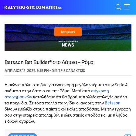
Betsson Bet Builder* στο Λάτσιο – Ρόμα
ΑΠΡΊΛΙΟΣ 12, 2025
,
9:59 PM
-
DIMITRIS DANAKTSIS
Η αιώνια πόλη στα δύο για ένα ακόμη μεγάλο ντέρμπι στην Serie A
ανάμεσα στην Λάτσιο και την Ρόμα. Μετά από
σύγκριση
στοιχηματικών
καταλήξαμε ότι θα βρούμε πολλές επιλογές σε όλα
τα παιχνίδια. Σε τόσα πολλά παιχνίδια οι αγορές στην
Betsson
δίνουν ευελιξία στους παίκτες και καλές αποδόσεις. Με την εγγραφή
σου στην εταιρεία απολαμβάνει ελκυστικές αποδόσεις
,
με πλήθος
ειδικών αγορών.