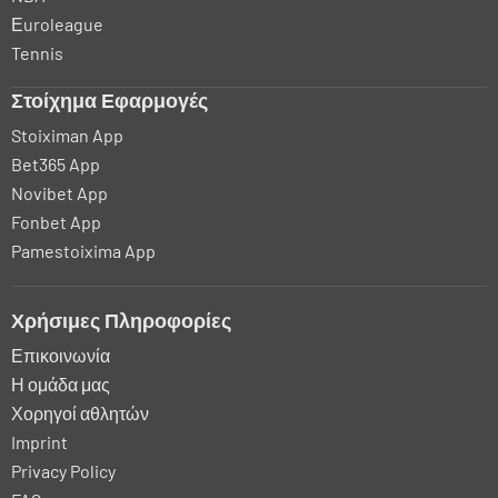
Εuroleague
Tennis
Στοίχημα Εφαρμογές
Stoiximan App
Bet365 App
Novibet App
Fonbet App
Pamestoixima App
Χρήσιμες Πληροφορίες
Επικοινωνία
Η ομάδα μας
Χορηγοί αθλητών
Imprint
Privacy Policy