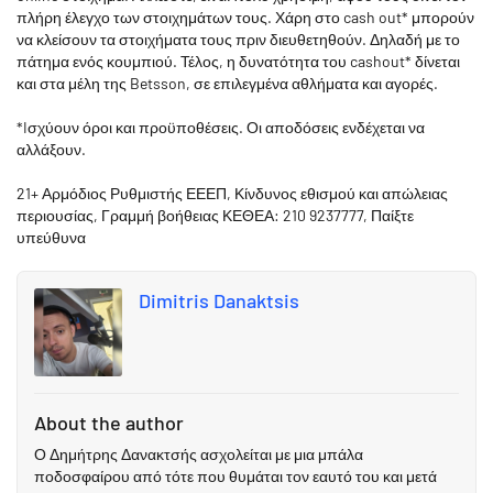
πλήρη έλεγχο των στοιχημάτων τους. Χάρη στο cash out* μπορούν
να κλείσουν τα στοιχήματα τους πριν διευθετηθούν. Δηλαδή με το
πάτημα ενός κουμπιού. Τέλος, η δυνατότητα του cashout* δίνεται
και στα μέλη της Betsson, σε επιλεγμένα αθλήματα και αγορές.
*Iσχύουν όροι και προϋποθέσεις. Οι αποδόσεις ενδέχεται να
αλλάξουν.
21+ Αρμόδιος Ρυθμιστής ΕΕΕΠ, Κίνδυνος εθισμού και απώλειας
περιουσίας, Γραμμή βοήθειας ΚΕΘΕΑ: 210 9237777, Παίξτε
υπεύθυνα
Dimitris Danaktsis
About the author
Ο Δημήτρης Δανακτσής ασχολείται με μια μπάλα
ποδοσφαίρου από τότε που θυμάται τον εαυτό του και μετά