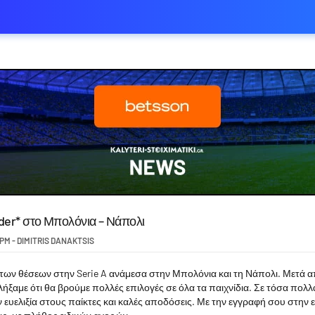
lder* στο Μπολόνια – Νάπολι
 PM
-
DIMITRIS DANAKTSIS
ων θέσεων στην Serie A ανάμεσα στην Μπολόνια και τη Νάπολι. Μετά 
ήξαμε ότι θα βρούμε πολλές επιλογές σε όλα τα παιχνίδια. Σε τόσα πολλά
 ευελιξία στους παίκτες και καλές αποδόσεις. Με την εγγραφή σου στην 