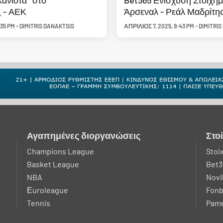
ανιότα* στο
Bet365 Ενίσχυση Στοιχήμ
 - ΑΕΚ
Άρσεναλ - Ρεάλ Μαδρίτη
:35 PM
-
DIMITRIS DANAKTSIS
ΑΠΡΊΛΙΟΣ 7, 2025
,
9:43 PM
-
DIMITRIS
Αγαπημένες διοργανώσεις
Στο
Champions League
Stoi
Basket League
Bet3
NBA
Novi
Εuroleague
Fonb
Tennis
Pame