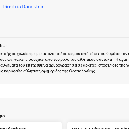
Dimitris Danaktsis
thor
τσής ασχολείται με μια μπάλα ποδοσφαίρου από τότε που θυμάται τον ε
ους ως παίκτης συνεχίζει από τον ρόλο του αθλητικού συντάκτη. Η αγάπη
ταθλήματα του επέτρεψε να αρθρογραφήσει σε αρκετές ιστοσελίδες της χ
τις κορυφαίες αθλητικές εφημερίδες της Θεσσαλονίκης.
θρο