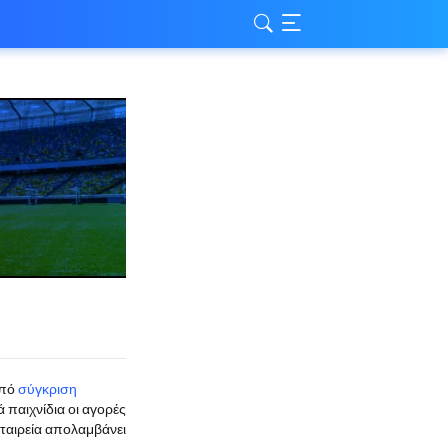
από
σύγκριση
 παιχνίδια οι αγορές
εταιρεία απολαμβάνει