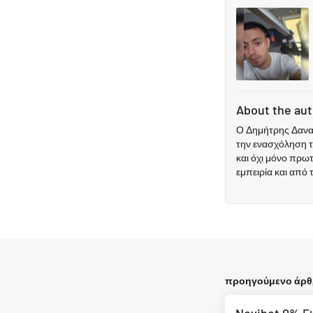
About the au
Ο Δημήτρης Δανακ
την ενασχόληση τ
και όχι μόνο πρω
εμπειρία και από 
προηγούμενο άρ