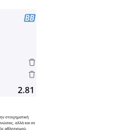
την στοιχηματική
νώσεις, αλλά και σε
ός αθλητισμού,