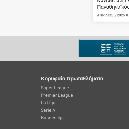
Novibet 0% Γκ
Παναθηναϊκός
ΑΠΡΊΛΙΟΣ 5, 2025
,
8
Κορυφαία πρωταθλήματα
Super League
Premier League
La Liga
Serie A
Bundesliga