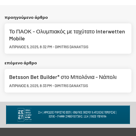
προηγούμενο άρθρο
Το ΠΑΟΚ - Ολυμπιακός με ταχύτατο Interwetten
Mobile
ΑΠΡΊΛΙΟΣ 5, 2025
,
8:32 PM
-
DIMITRIS DANAKTSIS
επόμενο άρθρο
Betsson Bet Builder* στο Μπολόνια - Νάπολι
ΑΠΡΊΛΙΟΣ 6, 2025
,
8:33 PM
-
DIMITRIS DANAKTSIS