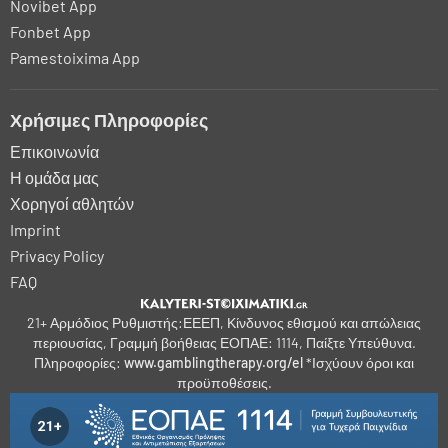
Novibet App
Fonbet App
Pamestoixima App
Χρήσιμες Πληροφορίες
Επικοινωνία
Η ομάδα μας
Χορηγοί αθλητών
Imprint
Privacy Policy
FAQ
21+ Αρμόδιος Ρυθμιστής:ΕΕΕΠ, Κίνδυνος εθισμού και απώλειας
περιουσίας, Γραμμή βοήθειας ΕΟΠΑΕ: 1114, Παίξτε Υπεύθυνα.
Πληροφορίες:
www.gamblingtherapy.org/el
*Ισχύουν όροι και
προϋποθέσεις.