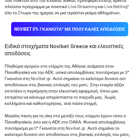
των παικτών από την Ελλάδα, καθώς προσφέρει επίσης αρκετά
πλούσιο πρόγραμμα με ποιοτικό Live Streaming και Live Betting*
όλο το 24ωρο της ημέρας σε μια τεράστια γκάμα αθλημάτων.
NOVIBET 0% ΓΚΑΝΙΟΤΑ* ΜΕ ΠΟΛΥ ΚΑΛΕΣ ΑΠΟΔΟΣΕΙΣ
Ειδικά στοιχήματα Novibet Greece και ελκυστικές
αποδόσεις
Πληθώρα αγορών στο ντέρμπι της Αθήνας ανάμεσα στον
Παναθηναϊκό και την ΑΕΚ. υσικά απολαμβάνεις ποντάρισμα με 0*
Γκανιότα στη Novibet.gr. Αυτό σημαίνει το καλύτερο δυνατό σετ
αποδόσεων στις βασικές επιλογές του ματς. Στην εταιρία αξίζει
επιπλέον η περιήγηση στην ελκυστική εφαρμογή, όπου μας
επιτρέπει να κάνουμε απερίσπαστα το παιχνίδι μας. Χωρίς
κολλήματα και καθυστερήσεις, ανά πάσα στιγμή.
Μεγάλη πίεση για τη νίκη στο μεταξύ τους ντέρμπι έχουν τόσο ο
Παναθηναϊκός όσο και η ΑΕΚ στο ΟΑΚΑ. Φυσικά απολαμβάνεις
ποντάρισμα με 0* Γκανιότα στη Novibet.gr. Αυτό σημαίνει το
καλύτερο δυνατό σετ αποδόσεων στις βασικές επιλογές του ματς.