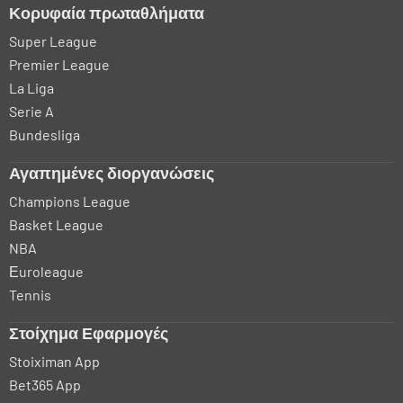
Κορυφαία πρωταθλήματα
Super League
Premier League
La Liga
Serie A
Bundesliga
Αγαπημένες διοργανώσεις
Champions League
Basket League
NBA
Εuroleague
Tennis
Στοίχημα Εφαρμογές
Stoiximan App
Bet365 App