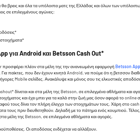
 θα βρεις και όλα τα υπόλοιπα ματς της Ελλάδας και όλων των υπόλοιπ
εις σε επιλεγμένους αγώνες:
οδόσεις*
 στοιχήματα*
pp για Android και Betsson Cash Out*
gr προσφέρει πλέον στα μέλη της την ανανεωμένη εφαρμογή
Betsson Ap
 Για παίκτες, που δεν έχουν κινητά Android, να πούμε ότι η βετσσον διαθέ
ρήγορες Mobile σελίδες. Ανακάλυψε και μόνος σου τις ελκυστικές αποδόσε
shout* δίνεται και στα μέλη της Betsson, σε επιλεγμένα αθλήματα και α
στοιχήματος και έχει μπει για τα καλά στην ζωή μας όσον αφορά το online
 αφού τους δίνει τον πλήρη έλεγχο των στοιχημάτων τους. Χάρη στο cas
ατα τους πριν διευθετηθούν. Δηλαδή με το πάτημα ενός κουμπιού. Τέλος
ι στα μέλη της Betsson, σε επιλεγμένα αθλήματα και αγορές.
ροϋποθέσεις. Οι αποδόσεις ενδέχεται να αλλάξουν.