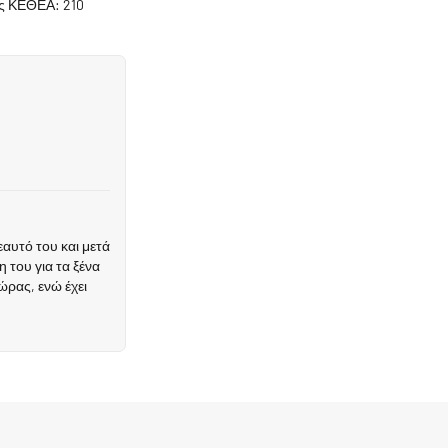
ας ΚΕΘΕΑ: 210
αυτό του και μετά
 του για τα ξένα
ώρας, ενώ έχει