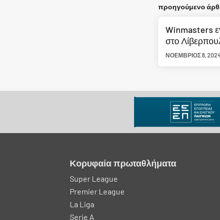
προηγούμενο άρ
Winmasters ε
στο Λίβερπουλ
ΝΟΈΜΒΡΙΟΣ 8, 202
Κορυφαία πρωταθλήματα
Super League
Premier League
La Liga
Serie A