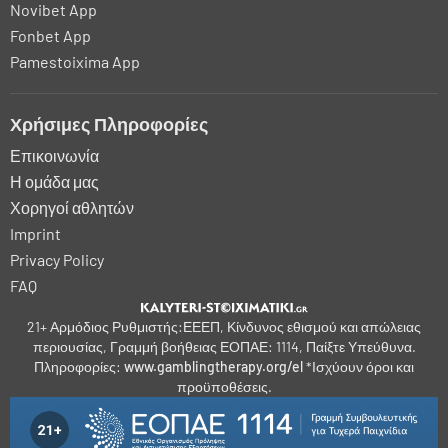
Novibet App
Fonbet App
Pamestoixima App
Χρήσιμες Πληροφορίες
Επικοινωνία
Η ομάδα μας
Χορηγοί αθλητών
Imprint
Privacy Policy
FAQ
21+ Αρμόδιος Ρυθμιστής:ΕΕΕΠ, Κίνδυνος εθισμού και απώλειας
περιουσίας, Γραμμή βοήθειας ΕΟΠΑΕ: 1114, Παίξτε Υπεύθυνα.
Πληροφορίες:
www.gamblingtherapy.org/el
*Ισχύουν όροι και
προϋποθέσεις.