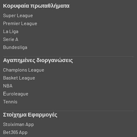
Κορυφαία πρωταθλήματα
Super League
Premier League
La Liga
Serie A
Bundesliga
Αγαπημένες διοργανώσεις
Champions League
Basket League
NBA
Εuroleague
Tennis
Στοίχημα Εφαρμογές
Stoiximan App
Bet365 App