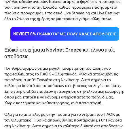
πλήθος ειδικών αγορών. Βρίσκεται αρκετά ψηλά στις προτιμήσεις
των παικτών από την Ελλάδα, καθώς προσφέρει επίσης αρκετά
πλούσιο πρόγραμμα με ποιοτικό Live Streaming και Live Betting*
όλο το 24ωρο της ημέρας σε μια τεράστια γκάμα αθλημάτων.
NOVIBET 0% ΓΚΑΝΙΟΤΑ* ΜΕ ΠΟΛΥ ΚΑΛΕΣ ΑΠΟΔΟΣΕΙΣ
Ειδικά στοιχήματα Novibet Greece και ελκυστικές
αποδόσεις
Πληθώρα αγορών σε μια μεγάλη αναμέτρηση του Ελληνικού
πρωταθλήματος το ΠΑΟΚ – Ολυμπιακός. Φυσικά απολαμβάνεις
ποντάρισμα με 0* Γκανιότα στη Novibet.gr. Αυτό σημαίνει το
καλύτερο δυνατό σετ αποδόσεων στις βασικές επιλογές του ματς.
Στην εταιρία αξίζει επιπλέον η περιήγηση στην ελκυστική εφαρμογή,
όπου μας επιτρέπει να κάνουμε απερίσπαστα το παιχνίδι μας.
Χωρίς κολλήματα και καθυστερήσεις, ανά πάσα στιγμή.
Όλα για το αποτέλεσμα στην Τούμπα για το ντέρμπι του ΠΑΟΚ με
τον Ολυμπιακό. Φυσικά απολαμβάνεις ποντάρισμα με 0* Γκανιότα
στη Novibet.gr. Αυτό σημαίνει το καλύτερο δυνατό σετ αποδόσεων